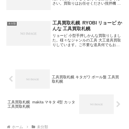
さい。買取りはお任せください撹拌機 高
価買取りします
工具買取札幌 RYOBI リョービ か
未分類
んな 工具買取札幌
リョービ 小型手押しかんな買取りしまし
た。様々なジャンルの工具 大工道具買取
りしています。ご不要な道具何でもお売
り下さい。白石区TOPKINGまでお願いし
ます。
工具買取札幌 キタガワ ボール盤 工具買
取札幌
工具買取札幌 makita マキタ 4型 カッタ
工具買取札幌
ホーム
未分類