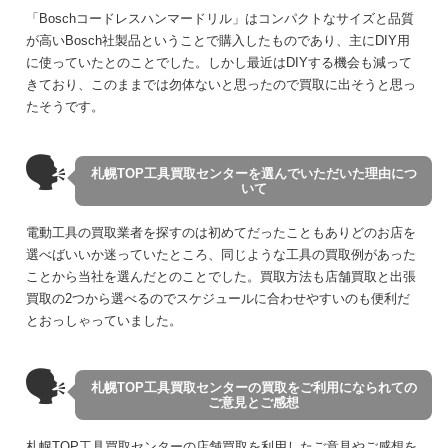
「Boschコードレスハンマードリル」はコンパクトなサイズと品質
が高いBosch社製品ということで購入したものであり、主にDIY用
に使っていたとのことでした。しかし最近はDIYする機会も減って
きており、このままでは勿体ないと思ったので買取に出そうと思っ
たそうです。
🗣
札幌TOP工具買取センターを選んでいただいた理由につ
いて
電動工具の買取業者を探すのは初めてだったこともありどのお店を
選べばいいか迷っていたところ、同じような工具の買取例があった
ことから当社を選んだとのことでした。買取方法も店舗買取と出張
買取の2つから選べるのでスケジュールに合わせやすいのも便利だ
とおっしゃっていました。
🗣
札幌TOP工具買取センターの買取をご利用になられての
ご意見とご感想
札幌TOP工具買取センターの店舗買取を利用したご意見やご感想を