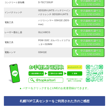
コンクリート探知機
D-TECT200JP
GDS18V-LIHTS バッテリーイン
インパクトレンチ
パクトレンチ GDS18V-LIHTS
ハツリハンマー GSH11E (SDS-
電動工具
max)
レーザー墨出し器
GLL3-80CG
PGW-310C ガルバウッドコアカ
電動工具
ッター310MM
電動ハンマ
GSH11E
▲ バナーをクリックするとLINEのお友達登録ができます。
札幌TOP工具センターをご利用された方のご感想