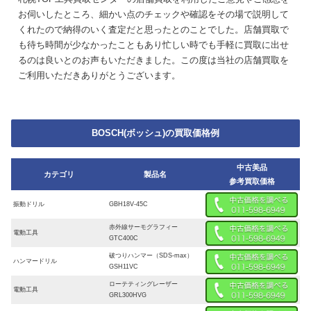
お伺いしたところ、細かい点のチェックや確認をその場で説明して
くれたので納得のいく査定だと思ったとのことでした。店舗買取で
も待ち時間が少なかったこともあり忙しい時でも手軽に買取に出せ
るのは良いとのお声もいただきました。この度は当社の店舗買取を
ご利用いただきありがとうございます。
BOSCH(ボッシュ)の買取価格例
中古美品
カテゴリ
製品名
参考買取価格
振動ドリル
GBH18V-45C
赤外線サーモグラフィー
電動工具
GTC400C
破つりハンマー（SDS-max）
ハンマードリル
GSH11VC
ローテティングレーザー
電動工具
GRL300HVG