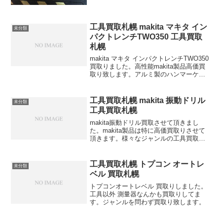
工具買取札幌 makita マキタ イン
未分類
パクトレンチTWO350 工具買取
札幌
makita マキタ インパクトレンチTWO350
買取りました。高性能makita製品高価買
取り致します。アルミ製のハンマーケー
スに筒型モーターハウジングです。ボル
トの取り外しがスムーズなので作業がは
かどるのでは、ないでしょうか？職人さ
工具買取札幌 makita 振動ドリル
未分類
ん...
工具買取札幌
makita振動ドリル買取させて頂きまし
た。makita製品は特に高価買取りさせて
頂きます。様々なジャンルの工具買取し
ます。
工具買取札幌 トプコン オートレ
未分類
ベル 買取札幌
トプコンオートレベル 買取りしました。
工具以外 測量器なんかも買取りしてま
す。ジャンルを問わず買取り致します。