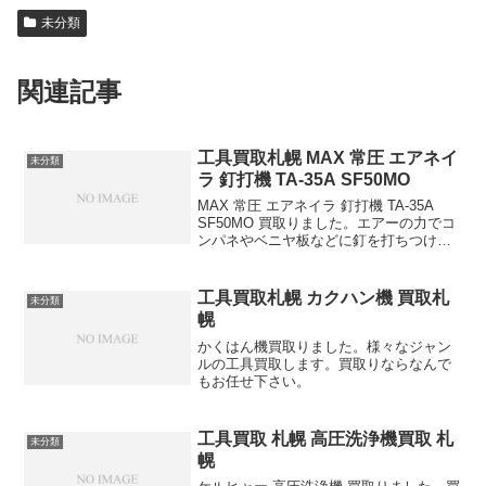
未分類
関連記事
工具買取札幌 MAX 常圧 エアネイ
未分類
ラ 釘打機 TA-35A SF50MO
MAX 常圧 エアネイラ 釘打機 TA-35A
SF50MO 買取りました。エアーの力でコ
ンパネやベニヤ板などに釘を打ちつける
工具です。建築現場でよく使われていま
す。プロ用工具高価買取り致します。電
動工具 大工道具 ハンドツール何でもご相
工具買取札幌 カクハン機 買取札
未分類
談...
幌
かくはん機買取りました。様々なジャン
ルの工具買取します。買取りならなんで
もお任せ下さい。
工具買取 札幌 高圧洗浄機買取 札
未分類
幌