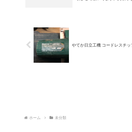
やてか日立工機 コードレスチップ
ホーム
未分類