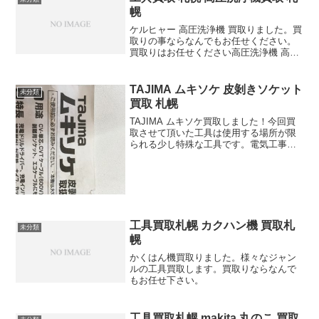
幌
ケルヒャー 高圧洗浄機 買取りました。買
取りの事ならなんでもお任せください。
買取りはお任せください高圧洗浄機 高価
買取りします
TAJIMA ムキソケ 皮剝きソケット
未分類
買取 札幌
TAJIMA ムキソケ買取しました！今回買
取させて頂いた工具は使用する場所が限
られる少し特殊な工具です。電気工事士
の方には非常に重宝するこの工具、通常
電線の被覆を剝くのには電工ナイフなど
を使用しますが、ムキソケがあればその
作業が一瞬で終わる...
工具買取札幌 カクハン機 買取札
未分類
幌
かくはん機買取りました。様々なジャン
ルの工具買取します。買取りならなんで
もお任せ下さい。
工具買取札幌 makita 丸のこ 買取