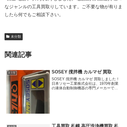
なジャンルの工具買取りしています。ご不要な物が有りま
したら何でもご相談下さい。
未分類
関連記事
SOSEY 撹拌機 カルマゼ 買取
未分類
SOSEY 撹拌機 カルマゼ 買取しました！
日本ソセー工業株式会社は、1970年創業
の液体自動制御機器の専門メーカーです
ね。エポキシ自動定量注入機やウレタン
塗装機、撹拌機など、これらの業界のパ
イオニア的存在です。
工具買取 札幌 高圧洗浄機買取 札
未分類