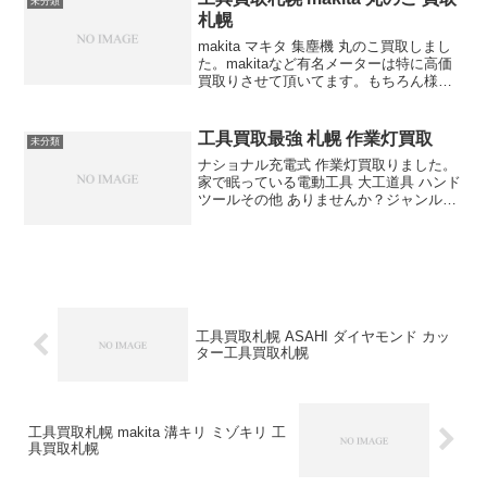
未分類
札幌
makita マキタ 集塵機 丸のこ買取しまし
た。makitaなど有名メーターは特に高価
買取りさせて頂いてます。もちろん様々
な工具 しっかりと査定させて頂きます。
工具買取最強 札幌 作業灯買取
未分類
ナショナル充電式 作業灯買取りました。
家で眠っている電動工具 大工道具 ハンド
ツールその他 ありませんか？ジャンルを
問わず幅広く買取りしています。買取り
の事なら何でもお任せ下さい。
工具買取札幌 ASAHI ダイヤモンド カッ
ター工具買取札幌
工具買取札幌 makita 溝キリ ミゾキリ 工
具買取札幌