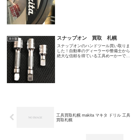
た電気鉋が基礎となり、現在まで電動工
具の大手メーカーとしての地位を固めて
きました
スナップオン 買取 札幌
未分類
スナップオンのハンドツール買い取りま
した！自動車のディーラーや整備士から
絶大な信頼を得ている工具めーかーです
ね！
工具買取札幌 makita マキタ ドリル 工具
買取札幌