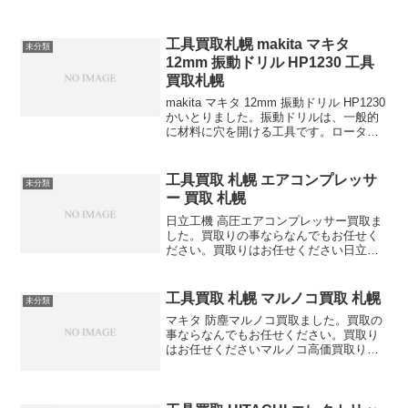
工具買取札幌 makita マキタ
未分類
12mm 振動ドリル HP1230 工具
買取札幌
makita マキタ 12mm 振動ドリル HP1230
かいとりました。振動ドリルは、一般的
に材料に穴を開ける工具です。ロータリ
ーハンマ ハンマドリルにくらべ打撃能力
は、弱いですが 安価で、軽便な商品なの
で一般の方々も使いやすいので人気が...
工具買取 札幌 エアコンプレッサ
未分類
ー 買取 札幌
日立工機 高圧エアコンプレッサー買取ま
した。買取りの事ならなんでもお任せく
ださい。買取りはお任せください日立工
機 エアコンプレッサー 高価買取りします
工具買取 札幌 マルノコ買取 札幌
未分類
マキタ 防塵マルノコ買取ました。買取の
事ならなんでもお任せください。買取り
はお任せくださいマルノコ高価買取りし
ます