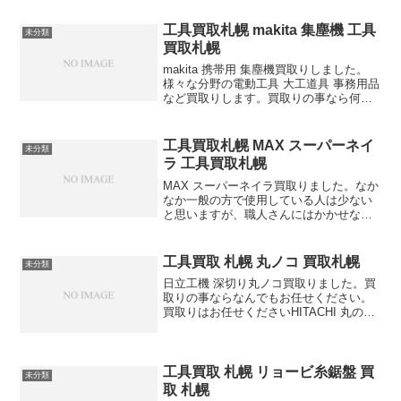
工具買取札幌 makita 集塵機 工具
未分類
買取札幌
makita 携帯用 集塵機買取りしました。
様々な分野の電動工具 大工道具 事務用品
など買取りします。買取りの事なら何で
もお任せ下さい。
工具買取札幌 MAX スーパーネイ
未分類
ラ 工具買取札幌
MAX スーパーネイラ買取りました。なか
なか一般の方で使用している人は少ない
と思いますが、職人さんにはかかせない
工具です。様々な電動工具 大工道具買取
りしています。不用になった工具ありま
せんか？買ったけどあまり使っていない
工具買取 札幌 丸ノコ 買取札幌
未分類
工具物置に眠ってい...
日立工機 深切り丸ノコ買取りました。買
取りの事ならなんでもお任せください。
買取りはお任せくださいHITACHI 丸のこ
高価買取りします
工具買取 札幌 リョービ糸鋸盤 買
未分類
取 札幌