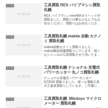
工具買取 REX パイプマシン買取
未分類
札幌
REX パイプマシンmini40Aダイヘッド付
買取ました。買取りの事ならなんでもお
任せください。買取りはお任せください
REX 高価買取りします。
工具買取札幌 makita 自動 カクノ
未分類
ミ 買取札幌
makita自動カクノミ買取りました。
makita製品高価買取りしています。様々
なジャンルの工具買取させて頂いてま
す。買取りならなんでもご相談下さい。
工具買取札幌 ナショナル 充電式
未分類
パワーカッター 丸ノコ買取札幌
ナショナル充電式 パワーカッター
EZ3530 買取りました。様々な電動工具
大工道具買取りしています。ご不要にな
った電動工具ありませんか？買ったけど
あまり出番が少なく物置とかにしまった
ままになっていませんか？古くなった工
工具買取札幌 Mitutoyo マイクロ
未分類
具でもしっかり査定致...
メーター 買取札幌