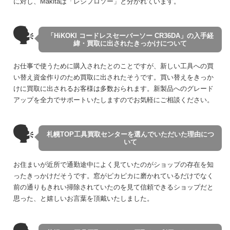
に対し、Makitaは「レシプロソー」と分かれています。
🗣
「HiKOKI コードレスセーバーソー CR36DA」の入手経
緯・買取に出されたきっかけについて
お仕事で使うために購入されたとのことですが、新しい工具への買
い替え資金作りのため買取に出されたそうです。買い替えをきっか
けに買取に出されるお客様は多数おられます。新製品へのグレード
アップを全力でサポートいたしますのでお気軽にご相談ください。
🗣
札幌TOP工具買取センターを選んでいただいた理由につ
いて
お住まいが近所で通勤途中によく見ていたのがショップの存在を知
ったきっかけだそうです。窓がピカピカに磨かれているだけでなく
前の通りもきれい掃除されていたのを見て信頼できるショップだと
思った、と嬉しいお言葉を頂戴いたしました。