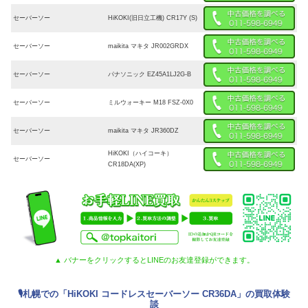
セーバーソー
HiKOKI(旧日立工機) CR17Y (S)
セーバーソー
maikita マキタ JR002GRDX
セーバーソー
パナソニック EZ45A1LJ2G-B
セーバーソー
ミルウォーキー M18 FSZ-0X0
セーバーソー
maikita マキタ JR360DZ
HiKOKI（ハイコーキ）
セーバーソー
CR18DA(XP)
▲ バナーをクリックするとLINEのお友達登録ができます。
🎙札幌での「HiKOKI コードレスセーバーソー CR36DA」の買取体験
談