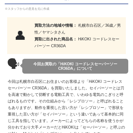
※スタッフからの意見を元に作成
買取方法の地域や情報：
札幌市白石区／36歳／男
👤
性／ヤマシタさん
買取に出された商品名：
HiKOKI コードレスセー
バーソー CR36DA
🗣
今回お買取の「HiKOKI コードレスセーバーソー
CR36DA」について
今回は札幌市白石区にお住まいのお客様より「HiKOKI コードレス
セーバーソー CR36DA」を買取いたしました。セイバーソーとは刃
を高速で動かして切断する電動工具で、いわゆる電気のこぎりと呼
ばれるものです。その仕組みから「レシプロソー」と呼ばれること
もありますが、動作を重視した言い方が「レシプロソー」で形状を
重視した言い方が「セイバーソー」という違いであって基本的に同
じ工具を指しています。メーカーによってどちらの名称を使うかが
分かれており大手メーカーだとHiKOKIは「セーバーソー」と呼ぶの