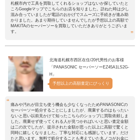
札幌市内で工具を買取してくれるショップはないか探していたと
ころGoogleマップでこちらのお店を知りました。訪ねた時は少し
混み合っていましたが電話のおかげでスムーズに手続きが進み助
かりました。あまり期待していませんでしたが予想以上の高額で
MAKITAのセーバーソーを買取していただきありがとうございま
す。
北海道札幌市西区在住/20代男性のお客様
「PANASONIC セーバーソーEZ45A1LS2G-
H」
予想以上の高額査定にびっくり
痛みや汚れが目立ち使う機会も少なくなったためPANASONICの
セーバーソー処分することにしましたが、廃棄するのはもったい
ないと思い以前見かけて知ったこちらのショップに買取依頼しま
した。廃棄せず使ってくれる人が見つかればいいと思い査定金額
は二の次でしたが、提示された金額が思った以上に高額で驚くと
同時に嬉しくなりました。丁寧な対応にも感謝しています。だけ
たと思います。無料で処分することも考えていた丸ノコがお金に