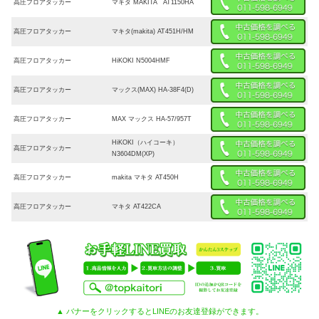
高圧フロアタッカー
マキタ MAKITA AT1150HA
高圧フロアタッカー
マキタ(makita) AT451H/HM
高圧フロアタッカー
HiKOKI N5004HMF
高圧フロアタッカー
マックス(MAX) HA-38F4(D)
高圧フロアタッカー
MAX マックス HA-57/957T
HiKOKI（ハイコーキ）
高圧フロアタッカー
N3604DM(XP)
高圧フロアタッカー
makita マキタ AT450H
高圧フロアタッカー
マキタ AT422CA
▲ バナーをクリックするとLINEのお友達登録ができます。