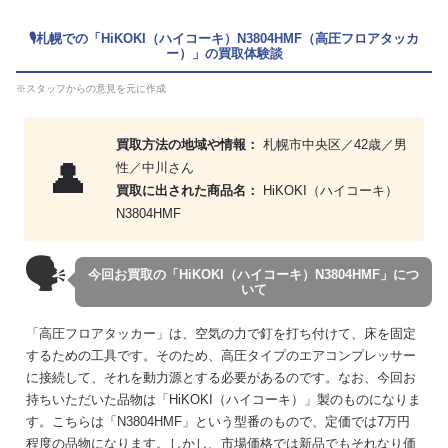
🎙札幌での「HiKOKI（ハイコーキ）N3804HMF（高圧フロアタッカ
ー）」の買取体験談
※スタッフからの意見を元に作成
買取方法の地域や情報：
札幌市中央区／42歳／男
👤
性／中川さん
買取に出された商品名：
HiKOKI（ハイコーキ）
N3804HMF
🗣
今回お買取の「HiKOKI（ハイコーキ）N3804HMF」につ
いて
「高圧フロアタッカー」は、空気の力で釘を打ち付けて、床を固定
するための工具です。そのため、高圧タイプのエアコンプレッサー
に接続して、それを動力源とする必要があるのです。なお、今回お
持ちいただいた品物は「HiKOKI（ハイコーキ）」製のものになりま
す。こちらは「N3804HMF」という型番のもので、定価では7万円
程度の品物になります。しかし、市場価格では新品でもそれなり価